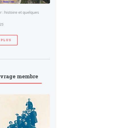
 : histoire et quelques
025
 PLUS
uvrage membre