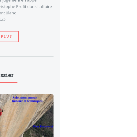
le jugement en appel
stophe Profit dans l'affaire
nt Blanc
025
 PLUS
ssier