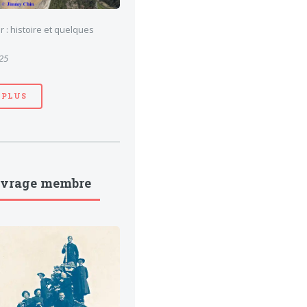
 : histoire et quelques
025
 PLUS
uvrage membre