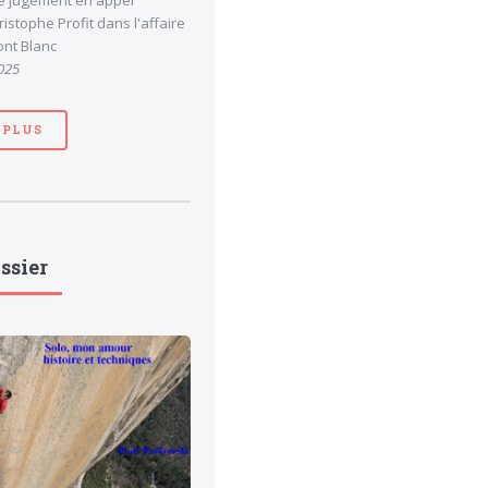
le jugement en appel
stophe Profit dans l'affaire
nt Blanc
025
 PLUS
ssier