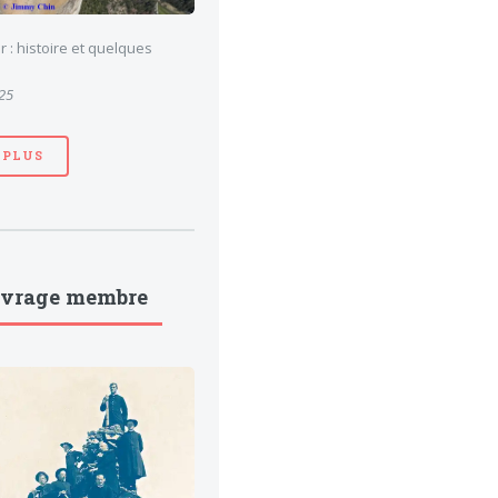
 : histoire et quelques
025
 PLUS
uvrage membre