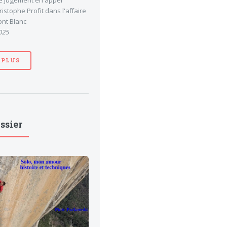
le jugement en appel
stophe Profit dans l'affaire
nt Blanc
025
 PLUS
ssier