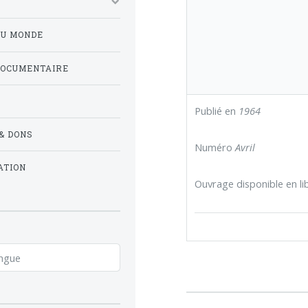
DU MONDE
DOCUMENTAIRE
Publié en
1964
& DONS
Numéro
Avril
ATION
Ouvrage disponible en lib