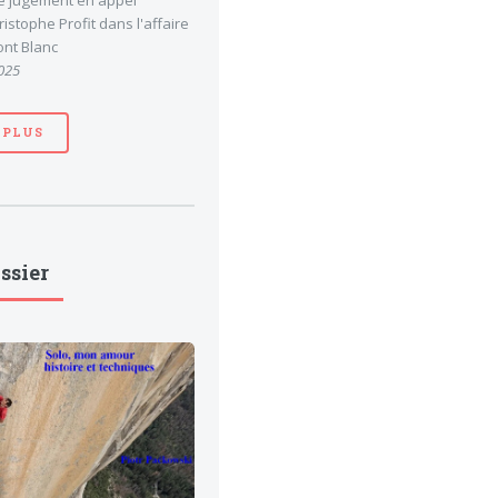
le jugement en appel
stophe Profit dans l'affaire
nt Blanc
025
 PLUS
ssier