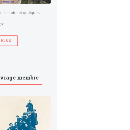
 : histoire et quelques
025
 PLUS
uvrage membre