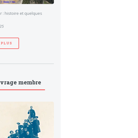
 : histoire et quelques
025
 PLUS
uvrage membre