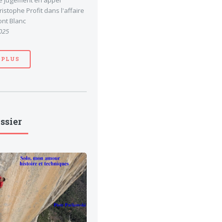
le jugement en appel
stophe Profit dans l'affaire
nt Blanc
025
 PLUS
ssier