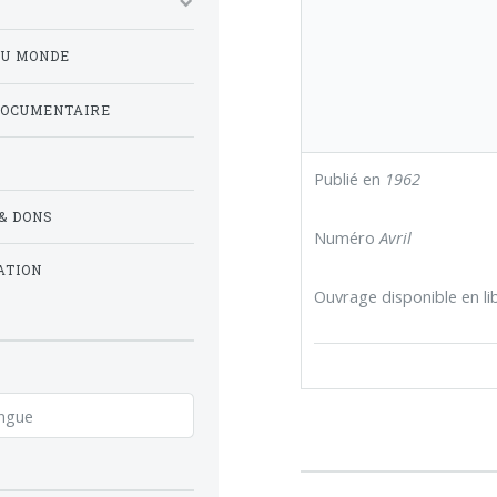
DU MONDE
DOCUMENTAIRE
Publié en
1962
& DONS
Numéro
Avril
ATION
Ouvrage disponible en lib