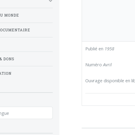
DU MONDE
DOCUMENTAIRE
Publié en
1958
& DONS
Numéro
Avril
ATION
Ouvrage disponible en lib