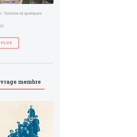
 : histoire et quelques
025
 PLUS
uvrage membre