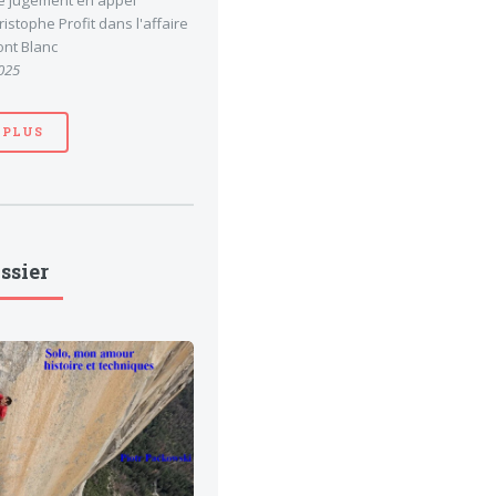
le jugement en appel
stophe Profit dans l'affaire
nt Blanc
025
 PLUS
ssier