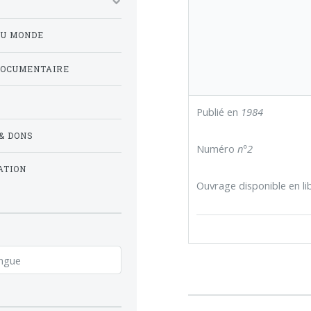
DU MONDE
DOCUMENTAIRE
Publié en
1984
& DONS
Numéro
n°2
ATION
Ouvrage disponible en lib