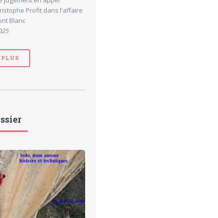
le jugement en appel
stophe Profit dans l'affaire
nt Blanc
025
 PLUS
ssier