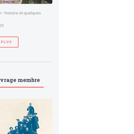
 : histoire et quelques
025
 PLUS
uvrage membre