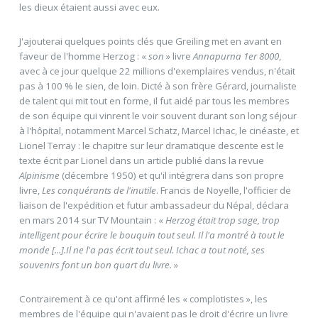
les dieux étaient aussi avec eux.
J'ajouterai quelques points clés que Greiling met en avant en
faveur de l'homme Herzog : «
son
» livre
Annapurna 1er 8000
,
avec à ce jour quelque 22 millions d'exemplaires vendus, n'était
pas à 100 % le sien, de loin. Dicté à son frère Gérard, journaliste
de talent qui mit tout en forme, il fut aidé par tous les membres
de son équipe qui vinrent le voir souvent durant son long séjour
à l'hôpital, notamment Marcel Schatz, Marcel Ichac, le cinéaste, et
Lionel Terray : le chapitre sur leur dramatique descente est le
texte écrit par Lionel dans un article publié dans la revue
Alpinisme
(décembre 1950) et qu'il intégrera dans son propre
livre,
Les conquérants de l'inutile
. Francis de Noyelle, l'officier de
liaison de l'expédition et futur ambassadeur du Népal, déclara
en mars 2014 sur TV Mountain : «
Herzog était trop sage, trop
intelligent pour écrire le bouquin tout seul. Il l'a montré à tout le
monde [...].Il ne l'a pas écrit tout seul. Ichac a tout noté, ses
souvenirs font un bon quart du livre.
»
Contrairement à ce qu'ont affirmé les « complotistes », les
membres de l'équipe qui n'avaient pas le droit d'écrire un livre