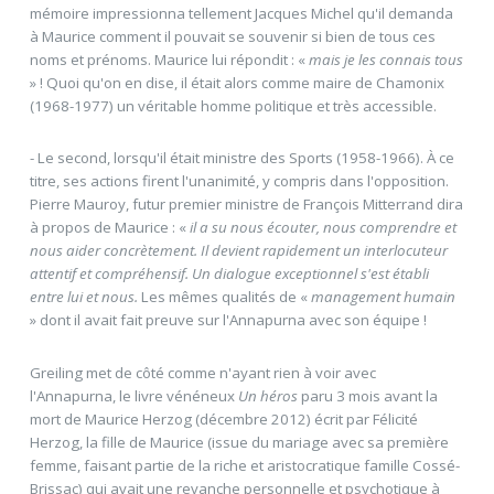
mémoire impressionna tellement Jacques Michel qu'il demanda
à Maurice comment il pouvait se souvenir si bien de tous ces
noms et prénoms. Maurice lui répondit : «
mais je les connais tous
» ! Quoi qu'on en dise, il était alors comme maire de Chamonix
(1968-1977) un véritable homme politique et très accessible.
- Le second, lorsqu'il était ministre des Sports (1958-1966). À ce
titre, ses actions firent l'unanimité, y compris dans l'opposition.
Pierre Mauroy, futur premier ministre de François Mitterrand dira
à propos de Maurice : «
il a su nous écouter, nous comprendre et
nous aider concrètement. Il devient rapidement un interlocuteur
attentif et compréhensif. Un dialogue exceptionnel s'est établi
entre lui et nous.
Les mêmes qualités de «
management humain
» dont il avait fait preuve sur l'Annapurna avec son équipe !
Greiling met de côté comme n'ayant rien à voir avec
l'Annapurna, le livre vénéneux
Un héros
paru 3 mois avant la
mort de Maurice Herzog (décembre 2012) écrit par Félicité
Herzog, la fille de Maurice (issue du mariage avec sa première
femme, faisant partie de la riche et aristocratique famille Cossé-
Brissac) qui avait une revanche personnelle et psychotique à