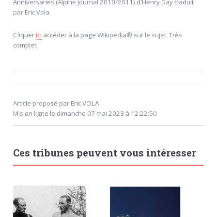
Anniversaries (Alpine Journal 2010/2011) d'Henry Day traduit
par Eric Vola.
Cliquer
ici
accéder à la page Wikipedia® sur le sujet. Très
complet.
Article proposé par Eric VOLA
Mis en ligne le dimanche 07 mai 2023 à 12:22:50
Ces tribunes peuvent vous intéresser