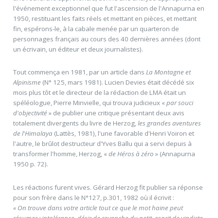
l'événement exceptionnel que fut l'ascension de l'Annapurna en
1950, restituant les faits réels et mettant en pièces, et mettant
fin, espérons-le, à la cabale menée par un quarteron de
personnages français au cours des 40 dernières années (dont
un écrivain, un éditeur et deux journalistes).
Tout commença en 1981, par un article dans
La Montagne et
Alpinisme
(N° 125, mars 1981). Lucien Devies était décédé six
mois plus tôt et le directeur de la rédaction de LMA était un
spéléologue, Pierre Minvielle, qui trouva judicieux «
par souci
d'objectivité
» de publier une critique présentant deux avis
totalement divergents du livre de Herzog,
les grandes aventures
de l'Himalaya
(Lattès, 1981), l'une favorable d'Henri Voiron et
l'autre, le brûlot destructeur d'Yves Ballu qui a servi depuis à
transformer l'homme, Herzog, «
de Héros à zéro
» (Annapurna
1950 p. 72).
Les réactions furent vives. Gérard Herzog fit publier sa réponse
pour son frère dans le N°127, p.301, 1982 où il écrivit :
« On trouve dans votre article tout ce que le mot haine peut
résumer : intolérance, désir de revanche du petit, esprit de vindicte,