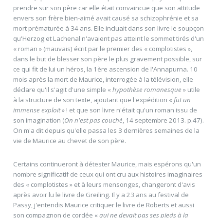
prendre sur son père car elle était convaincue que son attitude
envers son frère bien-aimé avait causé sa schizophrénie et sa
mort prématurée à 34 ans. Elle incluait dans son livre le soupçon
qu'Herzog et Lachenal n'avaient pas atteint le sommet tirés d'un
« roman » (mauvais) écrit par le premier des « complotistes »,
dans le but de blesser son père le plus gravement possible, sur
ce qui fit de lui un héros, la 1ère ascension de l'Annapurna. 10
mois après la mort de Maurice, interrogée à la télévision, elle
déclare qu'il s'agit d'une simple «
hypothèse romanesque
» utile
à la structure de son texte, ajoutant que l'expédition «
fut un
immense exploit
» ! et que son livre n'était qu'un roman issu de
son imagination (
On n'est pas couché
, 14 septembre 2013. p.47).
On m'a dit depuis qu'elle passa les 3 dernières semaines de la
vie de Maurice au chevet de son père.
Certains continueront à détester Maurice, mais espérons qu'un
nombre significatif de ceux qui ont cru aux histoires imaginaires
des « complotistes » et à leurs mensonges, changeront d'avis
après avoir lu le livre de Greiling. Il y a 23 ans au festival de
Passy, j'entendis Maurice critiquer le livre de Roberts et aussi
son compagnon de cordée «
qui ne devait pas ses pieds à la