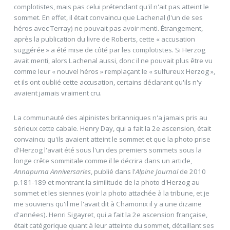
complotistes, mais pas celui prétendant qu'il n'ait pas atteint le
sommet. En effet, il était convaincu que Lachenal (l'un de ses
héros avec Terray) ne pouvait pas avoir menti. Étrangement,
après la publication du livre de Roberts, cette « accusation
suggérée » a été mise de côté par les complotistes. Si Herzog
avait menti, alors Lachenal aussi, donc il ne pouvait plus être vu
comme leur « nouvel héros » remplaçant le « sulfureux Herzog »,
et ils ont oublié cette accusation, certains déclarant qu'ils n'y
avaient jamais vraiment cru.
La communauté des alpinistes britanniques n'a jamais pris au
sérieux cette cabale. Henry Day, qui a fait la 2e ascension, était
convaincu qu'ils avaient atteint le sommet et que la photo prise
d'Herzog l'avait été sous l'un des premiers sommets sous la
longe crête sommitale comme il le décrira dans un article,
Annapurna Anniversaries
, publié dans l'
Alpine Journal
de 2010
p.181-189 et montrant la similitude de la photo d'Herzog au
sommet et les siennes (voir la photo attachée à la tribune, et je
me souviens qu'il me l'avait dit à Chamonix il y a une dizaine
d'années). Henri Sigayret, qui a fait la 2e ascension française,
était catégorique quant à leur atteinte du sommet, détaillant ses