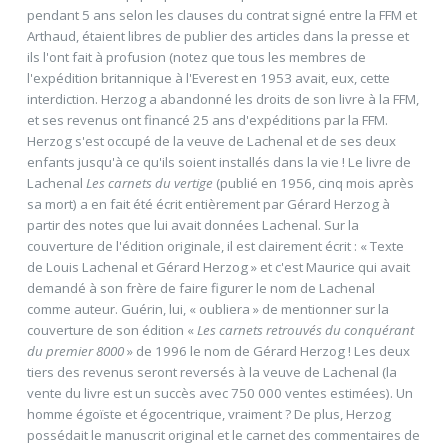
pendant 5 ans selon les clauses du contrat signé entre la FFM et
Arthaud, étaient libres de publier des articles dans la presse et
ils l'ont fait à profusion (notez que tous les membres de
l'expédition britannique à l'Everest en 1953 avait, eux, cette
interdiction. Herzog a abandonné les droits de son livre à la FFM,
et ses revenus ont financé 25 ans d'expéditions par la FFM.
Herzog s'est occupé de la veuve de Lachenal et de ses deux
enfants jusqu'à ce qu'ils soient installés dans la vie ! Le livre de
Lachenal
Les carnets du vertige
(publié en 1956, cinq mois après
sa mort) a en fait été écrit entièrement par Gérard Herzog à
partir des notes que lui avait données Lachenal. Sur la
couverture de l'édition originale, il est clairement écrit : « Texte
de Louis Lachenal et Gérard Herzog » et c'est Maurice qui avait
demandé à son frère de faire figurer le nom de Lachenal
comme auteur. Guérin, lui, « oubliera » de mentionner sur la
couverture de son édition «
Les carnets retrouvés du conquérant
du premier 8000
» de 1996 le nom de Gérard Herzog ! Les deux
tiers des revenus seront reversés à la veuve de Lachenal (la
vente du livre est un succès avec 750 000 ventes estimées). Un
homme égoïste et égocentrique, vraiment ? De plus, Herzog
possédait le manuscrit original et le carnet des commentaires de