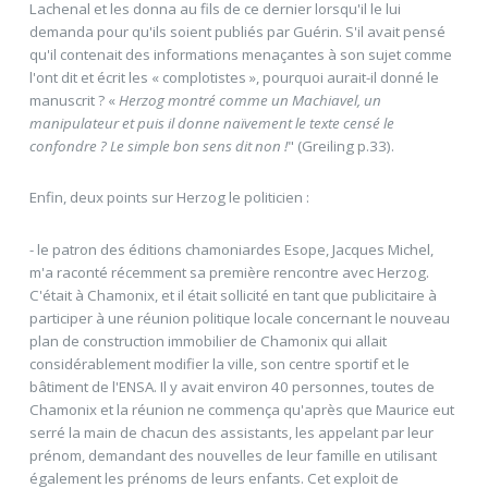
Lachenal et les donna au fils de ce dernier lorsqu'il le lui
demanda pour qu'ils soient publiés par Guérin. S'il avait pensé
qu'il contenait des informations menaçantes à son sujet comme
l'ont dit et écrit les « complotistes », pourquoi aurait-il donné le
manuscrit ? «
Herzog montré comme un Machiavel, un
manipulateur et puis il donne naïvement le texte censé le
confondre ? Le simple bon sens dit non !
" (Greiling p.33).
Enfin, deux points sur Herzog le politicien :
- le patron des éditions chamoniardes Esope, Jacques Michel,
m'a raconté récemment sa première rencontre avec Herzog.
C'était à Chamonix, et il était sollicité en tant que publicitaire à
participer à une réunion politique locale concernant le nouveau
plan de construction immobilier de Chamonix qui allait
considérablement modifier la ville, son centre sportif et le
bâtiment de l'ENSA. Il y avait environ 40 personnes, toutes de
Chamonix et la réunion ne commença qu'après que Maurice eut
serré la main de chacun des assistants, les appelant par leur
prénom, demandant des nouvelles de leur famille en utilisant
également les prénoms de leurs enfants. Cet exploit de