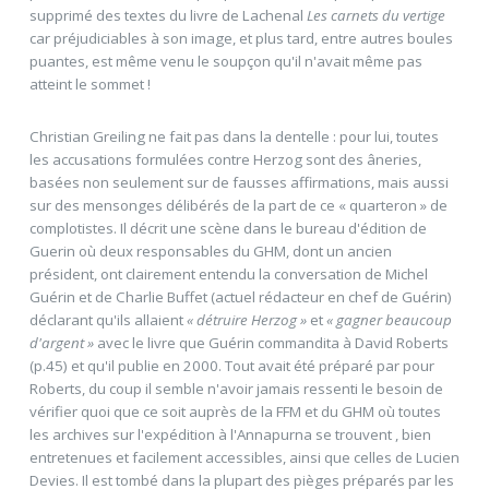
supprimé des textes du livre de Lachenal
Les carnets du vertige
car préjudiciables à son image, et plus tard, entre autres boules
puantes, est même venu le soupçon qu'il n'avait même pas
atteint le sommet !
Christian Greiling ne fait pas dans la dentelle : pour lui, toutes
les accusations formulées contre Herzog sont des âneries,
basées non seulement sur de fausses affirmations, mais aussi
sur des mensonges délibérés de la part de ce « quarteron » de
complotistes. Il décrit une scène dans le bureau d'édition de
Guerin où deux responsables du GHM, dont un ancien
président, ont clairement entendu la conversation de Michel
Guérin et de Charlie Buffet (actuel rédacteur en chef de Guérin)
déclarant qu'ils allaient
« détruire Herzog »
et
« gagner beaucoup
d'argent »
avec le livre que Guérin commandita à David Roberts
(p.45) et qu'il publie en 2000. Tout avait été préparé par pour
Roberts, du coup il semble n'avoir jamais ressenti le besoin de
vérifier quoi que ce soit auprès de la FFM et du GHM où toutes
les archives sur l'expédition à l'Annapurna se trouvent , bien
entretenues et facilement accessibles, ainsi que celles de Lucien
Devies. Il est tombé dans la plupart des pièges préparés par les