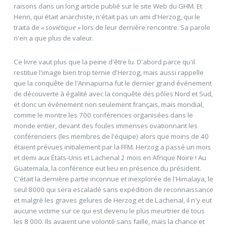
raisons dans un long article publié sur le site Web du GHM. Et
Henri, qui était anarchiste, n'était pas un ami d'Herzog, qui le
traita de
« soviétique »
lors de leur dernière rencontre. Sa parole
n'en a que plus de valeur.
Ce livre vaut plus que la peine d'être lu. D'abord parce qu'il
restitue l'image bien trop ternie d'Herzog, mais aussi rappelle
que la conquête de l'Annapurna fut le dernier grand événement
de découverte à égalité avec la conquête des pôles Nord et Sud,
et donc un événement non seulement français, mais mondial,
comme le montre les 700 conférences organisées dans le
monde entier, devant des foules immenses ovationnant les
conférenciers (les membres de l'équipe) alors que moins de 40
étaient prévues initialement par la FFM. Herzog a passé un mois
et demi aux États-Unis et Lachenal 2 mois en Afrique Noire ! Au
Guatemala, la conférence eut lieu en présence du président.
C'était la dernière partie inconnue et inexplorée de l'Himalaya, le
seul 8000 qui sera escaladé sans expédition de reconnaissance
et malgré les graves gelures de Herzog et de Lachenal, il n'y eut
aucune victime sur ce qui est devenu le plus meurtrier de tous
les 8 000. Ils avaient une volonté sans faille, mais la chance et