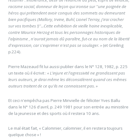
racisme social, donneur de leçon qui ironise sur ''une poignée de
héros qui prétendent avoir conquis des sommets au demeurant
bien pacifiques (Mallory, Irvine, Buhl, Lionel Terray, j'irai cracher
sur vos tombes !)''...Cette exhibition de vieille haine inexplicable,
contre Maurice Herzog et tous les personnages historiques de
l'alpinisme , n'aurait jamais dû paraître, fut-ce au nom de la liberté
d'expression, car s'exprimer n'est pas se soulager. »
(et Greiling
p.224).
Pierre Mazeaud fit lui aussi publier dans le N° 128, 1982, p. 225
un texte où il écrivit :
« L'injure et l'agressivité ne grandissent pas
leurs auteurs, je dirai même les déconsidèrent quand ces mêmes
auteurs traitent de ce qu'ils ne connaissent pas. »
Et ceci n'empêcha pas Pierre Minvielle de féliciter Yves Ballu
dans le N° 126 d'avril, p. 249 1981 pour son entrée au ministère
de la jeunesse et des sports où il restera 10 ans.
Le mal était fait, « Calomnier, calomnier, il en restera toujours
quelque chose » !