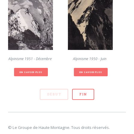
Alpinisme 1951 - Décembre
Alpinisme 1950 - Juin
Alp
EN SAVOIR PLUS
EN SAVOIR PLUS
DÉBUT
FIN
© Le Groupe de Haute Montagne. Tous droits réservés.