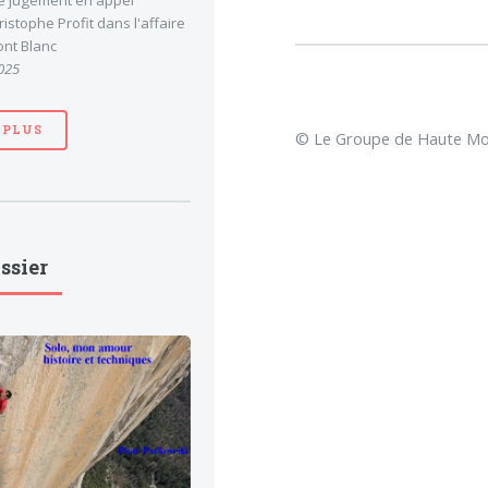
le jugement en appel
stophe Profit dans l'affaire
nt Blanc
025
 PLUS
© Le Groupe de Haute Mon
ssier