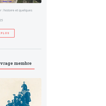
 : histoire et quelques
025
 PLUS
uvrage membre