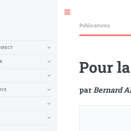
Toggle
Publications
DIRECT
Pour la
N
S
par
Bernard 
IVE