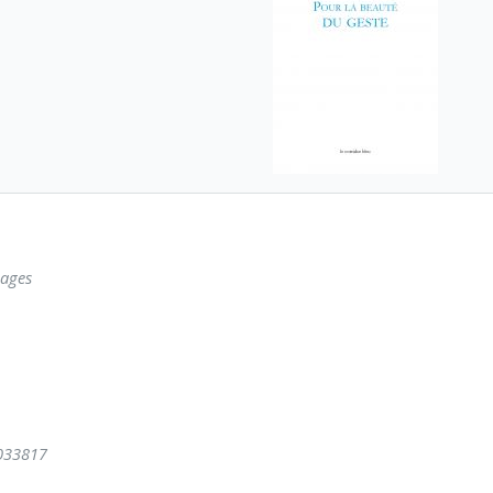
ages
033817