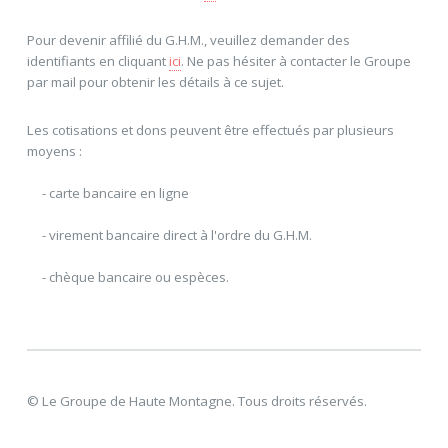
Pour devenir affilié du G.H.M., veuillez demander des
identifiants en cliquant
ici
. Ne pas hésiter à contacter le Groupe
par mail pour obtenir les détails à ce sujet.
Les cotisations et dons peuvent être effectués par plusieurs
moyens :
- carte bancaire en ligne
- virement bancaire direct à l'ordre du G.H.M.
- chèque bancaire ou espèces.
Appel de cotisation pour l'exercice
Je règle mes cotisations
Je fais un don
2026
© Le Groupe de Haute Montagne. Tous droits réservés.
Récapitulatif de mes cotisations en date du vendredi 07 août
Montant du don (euros uniquement):