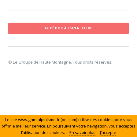
ACCÉDER À L'ANNUAIRE
© Le Groupe de Haute Montagne. Tous droits réservés.
Le site www.ghm-alpinisme.fr (ou .com) utilise des cookies pour vous
offrir le meilleur service. En poursuivant votre navigation, vous acceptez
l’utilisation des cookies.
En savoir plus
J’accepte